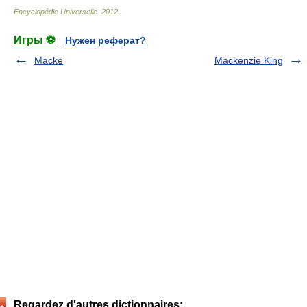
Encyclopédie Universelle
.
2012
.
Игры ⚽
Нужен реферат?
Macke
Mackenzie King
Regardez d'autres dictionnaires: