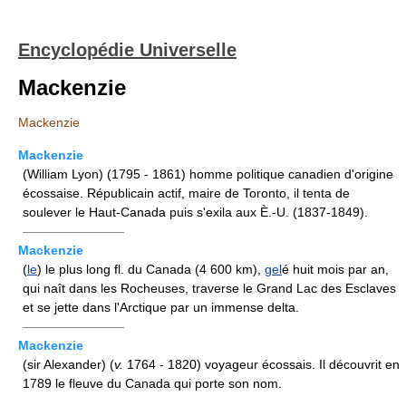
Encyclopédie Universelle
Mackenzie
Mackenzie
Mackenzie
(William Lyon) (1795 - 1861) homme politique canadien d'origine
écossaise. Républicain actif, maire de Toronto, il tenta de
soulever le Haut-Canada puis s'exila aux È.-U. (1837-1849).
————————
Mackenzie
(
le
) le plus long fl. du Canada (4 600 km),
gel
é huit mois par an,
qui naît dans les Rocheuses, traverse le Grand Lac des Esclaves
et se jette dans l'Arctique par un immense delta.
————————
Mackenzie
(sir Alexander) (
v.
1764 - 1820) voyageur écossais. Il découvrit en
1789 le fleuve du Canada qui porte son nom.