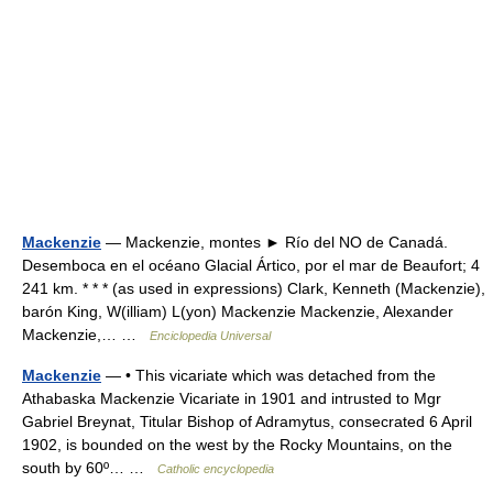
Mackenzie
— Mackenzie, montes ► Río del NO de Canadá.
Desemboca en el océano Glacial Ártico, por el mar de Beaufort; 4
241 km. * * * (as used in expressions) Clark, Kenneth (Mackenzie),
barón King, W(illiam) L(yon) Mackenzie Mackenzie, Alexander
Mackenzie,… …
Enciclopedia Universal
Mackenzie
— • This vicariate which was detached from the
Athabaska Mackenzie Vicariate in 1901 and intrusted to Mgr
Gabriel Breynat, Titular Bishop of Adramytus, consecrated 6 April
1902, is bounded on the west by the Rocky Mountains, on the
south by 60º… …
Catholic encyclopedia