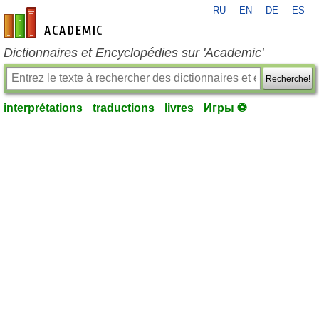
RU
EN
DE
ES
fr-academic.com
Dictionnaires et Encyclopédies sur 'Academic'
Recherche!
interprétations
traductions
livres
Игры ⚽