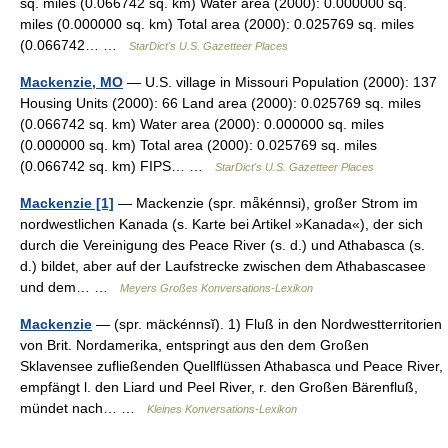
sq. miles (0.066742 sq. km) Water area (2000): 0.000000 sq.
miles (0.000000 sq. km) Total area (2000): 0.025769 sq. miles
(0.066742… …
StarDict's U.S. Gazetteer Places
Mackenzie, MO
— U.S. village in Missouri Population (2000): 137
Housing Units (2000): 66 Land area (2000): 0.025769 sq. miles
(0.066742 sq. km) Water area (2000): 0.000000 sq. miles
(0.000000 sq. km) Total area (2000): 0.025769 sq. miles
(0.066742 sq. km) FIPS… …
StarDict's U.S. Gazetteer Places
Mackenzie [1]
— Mackenzie (spr. mǟkénnsi), großer Strom im
nordwestlichen Kanada (s. Karte bei Artikel »Kanada«), der sich
durch die Vereinigung des Peace River (s. d.) und Athabasca (s.
d.) bildet, aber auf der Laufstrecke zwischen dem Athabascasee
und dem… …
Meyers Großes Konversations-Lexikon
Mackenzie
— (spr. mäckénnsĭ). 1) Fluß in den Nordwestterritorien
von Brit. Nordamerika, entspringt aus den dem Großen
Sklavensee zufließenden Quellflüssen Athabasca und Peace River,
empfängt l. den Liard und Peel River, r. den Großen Bärenfluß,
mündet nach… …
Kleines Konversations-Lexikon